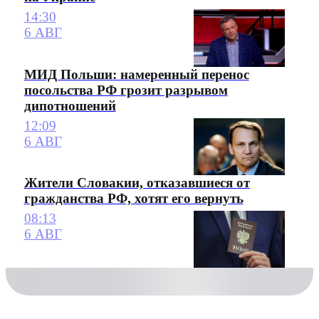
14:30
6 АВГ
МИД Польши: намеренный перенос
посольства РФ грозит разрывом
дипотношений
12:09
6 АВГ
Жители Словакии, отказавшиеся от
гражданства РФ, хотят его вернуть
08:13
6 АВГ