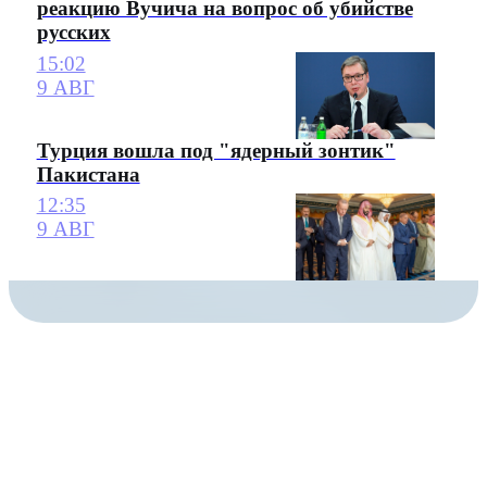
реакцию Вучича на вопрос об убийстве
русских
15:02
9 АВГ
Турция вошла под "ядерный зонтик"
Пакистана
12:35
9 АВГ