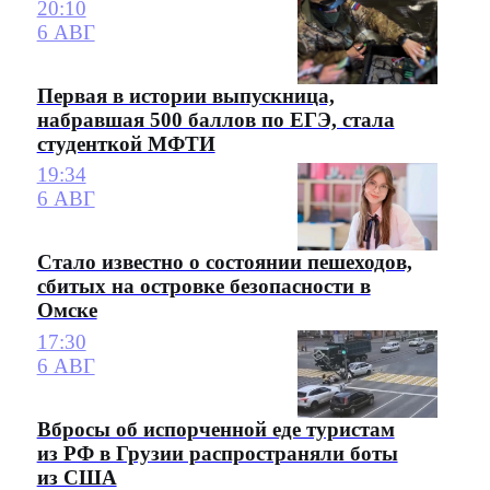
20:10
6 АВГ
Первая в истории выпускница,
набравшая 500 баллов по ЕГЭ, стала
студенткой МФТИ
19:34
6 АВГ
Стало известно о состоянии пешеходов,
сбитых на островке безопасности в
Омске
17:30
6 АВГ
Вбросы об испорченной еде туристам
из РФ в Грузии распространяли боты
из США