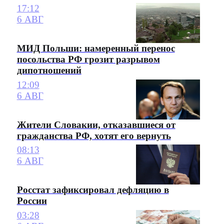
17:12
6 АВГ
МИД Польши: намеренный перенос
посольства РФ грозит разрывом
дипотношений
12:09
6 АВГ
Жители Словакии, отказавшиеся от
гражданства РФ, хотят его вернуть
08:13
6 АВГ
Росстат зафиксировал дефляцию в
России
03:28