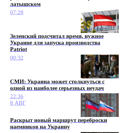
латышском
07:28
Зеленский подсчитал время, нужное
Украине для запуска производства
Patriot
00:32
СМИ: Украина может столкнуться с
одной из наиболее серьезных неудач
22:36
8 АВГ
Раскрыт новый маршрут переброски
наемников на Украину