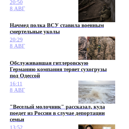
20:50
8 АВГ
Начмед полка ВСУ ставила военным
смертельные уколы
20:29
8 АВГ
Обслуживавшая гитлеровскую
Германию компания теряет сухогрузы
под Одессой
16:11
8 АВГ
"Веселый молочник" рассказал, куда
поедет из России в случае депортации
семьи
13:52