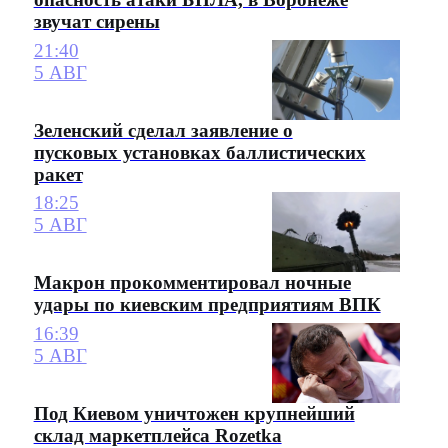
звучат сирены
21:40
5 АВГ
Зеленский сделал заявление о
пусковых установках баллистических
ракет
18:25
5 АВГ
Макрон прокомментировал ночные
удары по киевским предприятиям ВПК
16:39
5 АВГ
Под Киевом уничтожен крупнейший
склад маркетплейса Rozetka