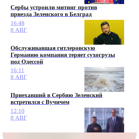
Сербы устроили митинг против
приезда Зеленского в Белград
16:48
8 АВГ
Обслуживавшая гитлеровскую
Германию компания теряет сухогрузы
под Одессой
16:11
8 АВГ
Приехавший в Сербию Зеленский
встретился с Вучичем
12:10
8 АВГ