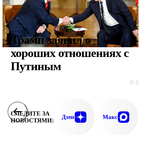
Трамп заявил о
хороших отношениях с
Путиным
© E
СЛЕДИТЕ ЗА
Дзен
Макс
НОВОСТЯМИ: