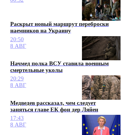
Раскрыт новый маршрут переброски
наемников на Украину
20:50
8 АВГ
Начмед полка ВСУ ставила военным
смертельные уколы
20:29
8 АВГ
Медведев рассказал, чем следует
заняться главе ЕК фон дер Ляйен
17:43
8 АВГ