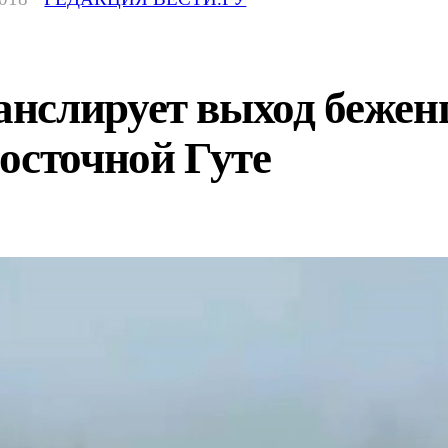
нслирует выход беженц
осточной Гуте