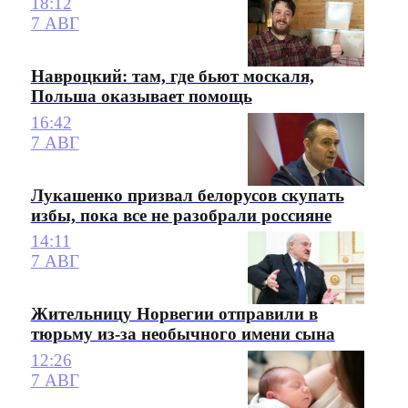
18:12
7 АВГ
Навроцкий: там, где бьют москаля,
Польша оказывает помощь
16:42
7 АВГ
Лукашенко призвал белорусов скупать
избы, пока все не разобрали россияне
14:11
7 АВГ
Жительницу Норвегии отправили в
тюрьму из-за необычного имени сына
12:26
7 АВГ