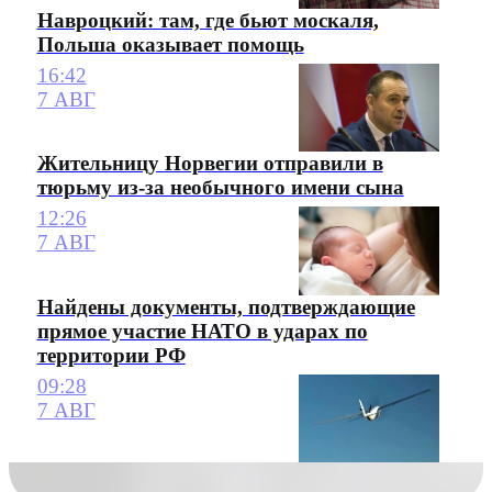
Навроцкий: там, где бьют москаля,
Польша оказывает помощь
16:42
7 АВГ
Жительницу Норвегии отправили в
тюрьму из-за необычного имени сына
12:26
7 АВГ
Найдены документы, подтверждающие
прямое участие НАТО в ударах по
территории РФ
09:28
7 АВГ