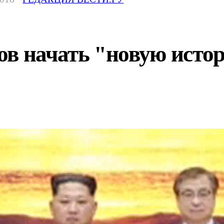
ов начать "новую исто