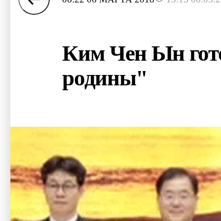
Ким Чен Ын гот
родины"