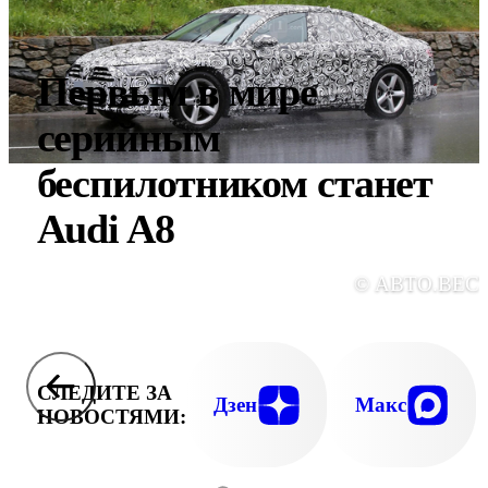
Первым в мире
серийным
беспилотником станет
Audi A8
© АВТО.ВЕС
СЛЕДИТЕ ЗА
Дзен
Макс
НОВОСТЯМИ: