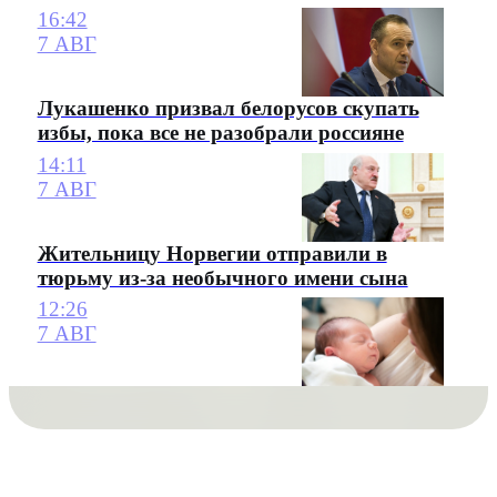
16:42
7 АВГ
Лукашенко призвал белорусов скупать
избы, пока все не разобрали россияне
14:11
7 АВГ
Жительницу Норвегии отправили в
тюрьму из-за необычного имени сына
12:26
7 АВГ