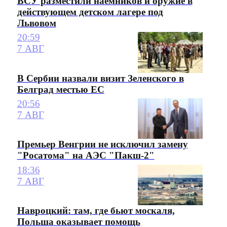
ВСУ разместили наемников и оружие в
действующем детском лагере под
Львовом
20:59
7 АВГ
В Сербии назвали визит Зеленского в
Белград местью ЕС
20:56
7 АВГ
Премьер Венгрии не исключил замену
"Росатома" на АЭС "Пакш-2"
18:36
7 АВГ
Навроцкий: там, где бьют москаля,
Польша оказывает помощь