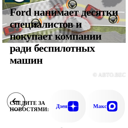
Ford нанимает десятки
специалистов и
покупает компании
ради беспилотных
машин
© АВТО.ВЕС
СЛЕДИТЕ ЗА
Дзен
Макс
НОВОСТЯМИ: