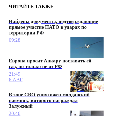
ЧИТАЙТЕ ТАКЖЕ
Найдены документы, подтверждающие
прямое участие НАТО в ударах по
территории РФ
09:28
Европа просит Анкару поставить ей
газ, но только не из РФ
21:49
6 АВГ
В зоне СВО уничтожен молдавский
наемник, которого награждал
Залужный
20:46