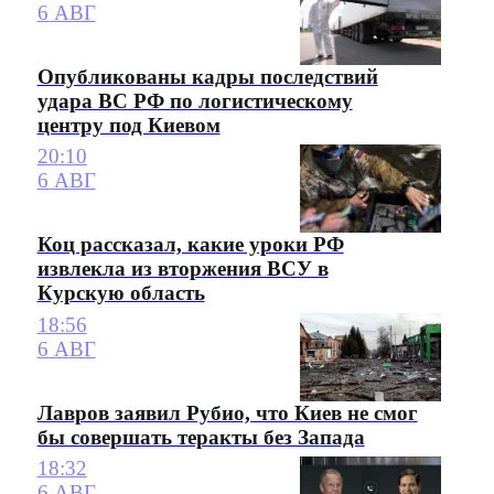
6 АВГ
Опубликованы кадры последствий
удара ВС РФ по логистическому
центру под Киевом
20:10
6 АВГ
Коц рассказал, какие уроки РФ
извлекла из вторжения ВСУ в
Курскую область
18:56
6 АВГ
Лавров заявил Рубио, что Киев не смог
бы совершать теракты без Запада
18:32
6 АВГ