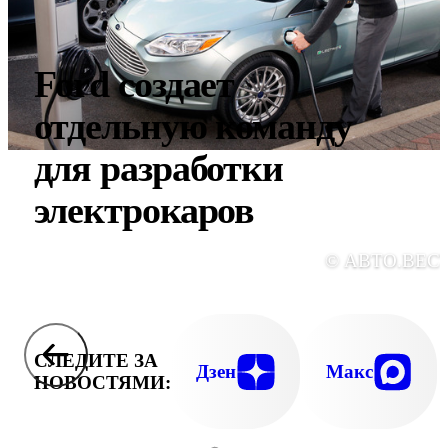
Ford создает
отдельную команду
для разработки
электрокаров
© АВТО.ВЕС
СЛЕДИТЕ ЗА
Дзен
Макс
НОВОСТЯМИ: