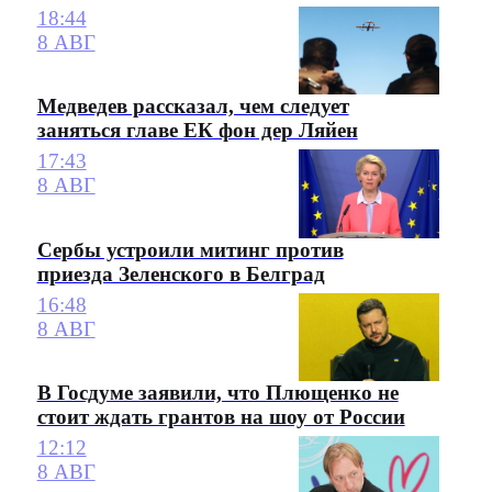
18:44
8 АВГ
Медведев рассказал, чем следует
заняться главе ЕК фон дер Ляйен
17:43
8 АВГ
Сербы устроили митинг против
приезда Зеленского в Белград
16:48
8 АВГ
В Госдуме заявили, что Плющенко не
стоит ждать грантов на шоу от России
12:12
8 АВГ