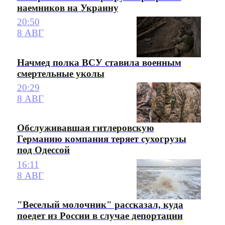
наемников на Украину
20:50
8 АВГ
Начмед полка ВСУ ставила военным
смертельные уколы
20:29
8 АВГ
Обслуживавшая гитлеровскую
Германию компания теряет сухогрузы
под Одессой
16:11
8 АВГ
"Веселый молочник" рассказал, куда
поедет из России в случае депортации