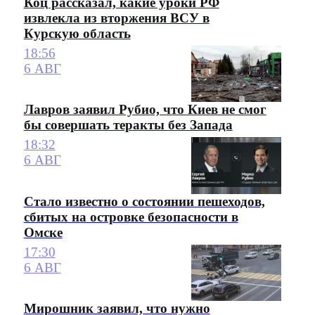
Коц рассказал, какие уроки РФ
извлекла из вторжения ВСУ в
Курскую область
18:56
6 АВГ
Лавров заявил Рубио, что Киев не смог
бы совершать теракты без Запада
18:32
6 АВГ
Стало известно о состоянии пешеходов,
сбитых на островке безопасности в
Омске
17:30
6 АВГ
Мирошник заявил, что нужно