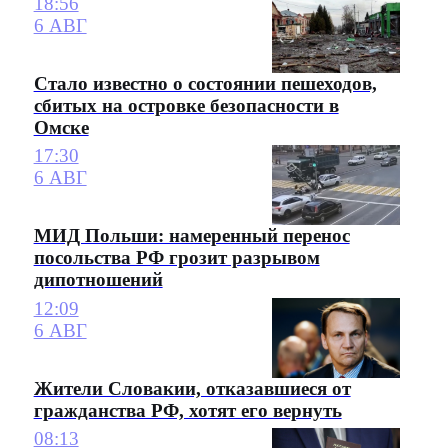
18:56
6 АВГ
Стало известно о состоянии пешеходов,
сбитых на островке безопасности в
Омске
17:30
6 АВГ
МИД Польши: намеренный перенос
посольства РФ грозит разрывом
дипотношений
12:09
6 АВГ
Жители Словакии, отказавшиеся от
гражданства РФ, хотят его вернуть
08:13