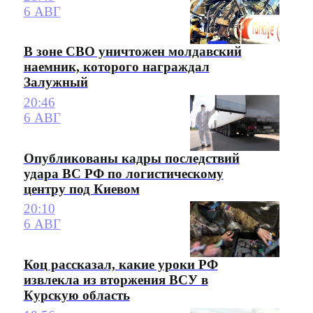
6 АВГ
В зоне СВО уничтожен молдавский
наемник, которого награждал
Залужный
20:46
6 АВГ
Опубликованы кадры последствий
удара ВС РФ по логистическому
центру под Киевом
20:10
6 АВГ
Коц рассказал, какие уроки РФ
извлекла из вторжения ВСУ в
Курскую область