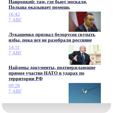
Навроцкий: там, где бьют москаля,
Польша оказывает помощь
16:42
7 АВГ
Лукашенко призвал белорусов скупать
избы, пока все не разобрали россияне
14:11
7 АВГ
Найдены документы, подтверждающие
прямое участие НАТО в ударах по
территории РФ
09:28
7 АВГ