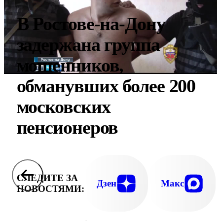
В Ростове-на-Дону
задержана группа
мошенников,
обманувших более 200
московских
пенсионеров
СЛЕДИТЕ ЗА
Дзен
Макс
НОВОСТЯМИ: