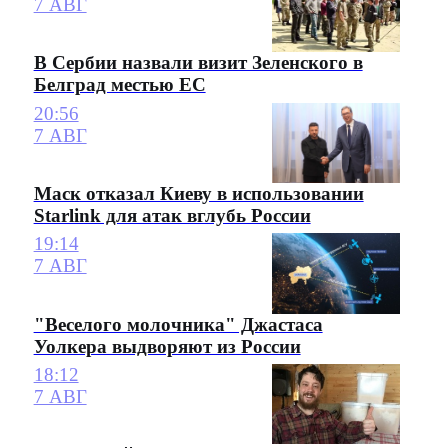
7 АВГ
В Сербии назвали визит Зеленского в
Белград местью ЕС
20:56
7 АВГ
Маск отказал Киеву в использовании
Starlink для атак вглубь России
19:14
7 АВГ
"Веселого молочника" Джастаса
Уолкера выдворяют из России
18:12
7 АВГ