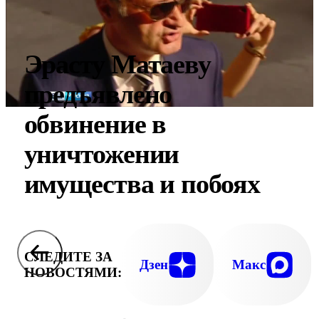
Эрасту Матаеву
предъявлено
обвинение в
уничтожении
имущества и побоях
СЛЕДИТЕ ЗА
Дзен
Макс
НОВОСТЯМИ: