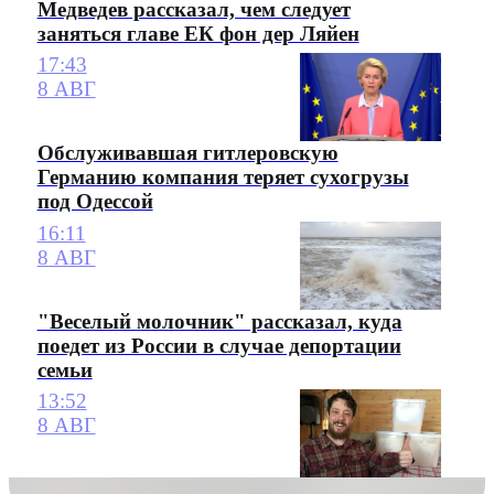
Медведев рассказал, чем следует
заняться главе ЕК фон дер Ляйен
17:43
8 АВГ
Обслуживавшая гитлеровскую
Германию компания теряет сухогрузы
под Одессой
16:11
8 АВГ
"Веселый молочник" рассказал, куда
поедет из России в случае депортации
семьи
13:52
8 АВГ