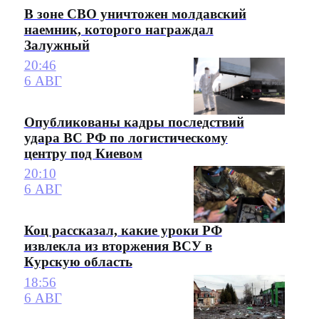
В зоне СВО уничтожен молдавский
наемник, которого награждал
Залужный
20:46
6 АВГ
Опубликованы кадры последствий
удара ВС РФ по логистическому
центру под Киевом
20:10
6 АВГ
Коц рассказал, какие уроки РФ
извлекла из вторжения ВСУ в
Курскую область
18:56
6 АВГ