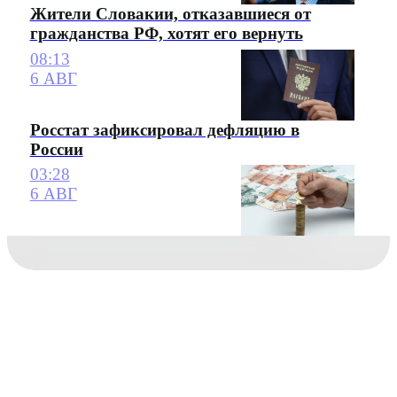
Жители Словакии, отказавшиеся от
гражданства РФ, хотят его вернуть
08:13
6 АВГ
Росстат зафиксировал дефляцию в
России
03:28
6 АВГ