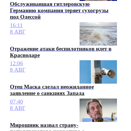
Обслуживавшая гитлеровскую
Германию компания теряет сухогрузы
под Одессой
16:11
8 АВГ
Отражение атаки беспилотников идет в
Краснодаре
12:06
8 АВГ
Отец Маска сделал неожиданное
заявление о санкциях Запада
07:40
8 АВГ
Мирошник назвал страну-