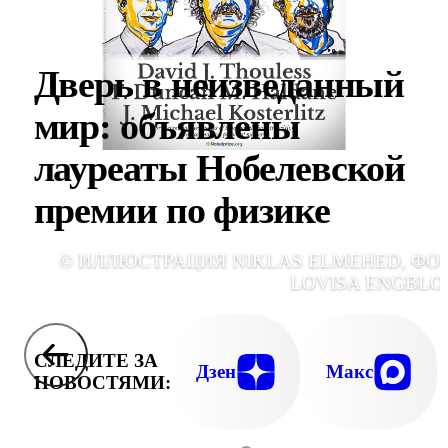
Дверь в неизведанный
мир: объявлены
лауреаты Нобелевской
премии по физике
© ИЛЛЮСТРАЦИЯ NIKLAS ELMEHED, ФО
LOVISA ENGBLO
СЛЕДИТЕ ЗА
Дзен
Макс
НОВОСТЯМИ: