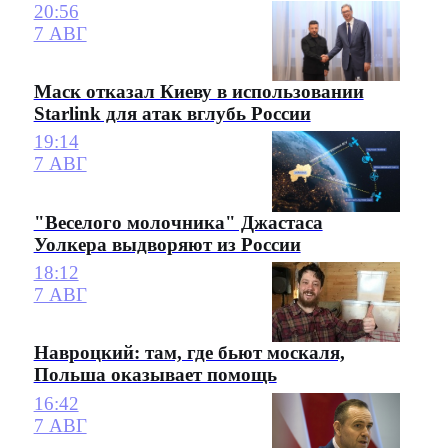
20:56
7 АВГ
Маск отказал Киеву в использовании
Starlink для атак вглубь России
19:14
7 АВГ
"Веселого молочника" Джастаса
Уолкера выдворяют из России
18:12
7 АВГ
Навроцкий: там, где бьют москаля,
Польша оказывает помощь
16:42
7 АВГ