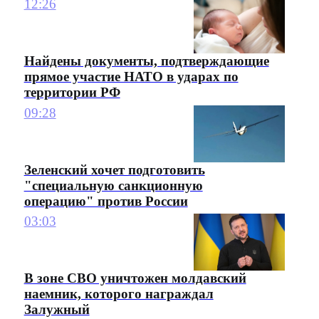
12:26
Найдены документы, подтверждающие
прямое участие НАТО в ударах по
территории РФ
09:28
Зеленский хочет подготовить
"специальную санкционную
операцию" против России
03:03
В зоне СВО уничтожен молдавский
наемник, которого награждал
Залужный