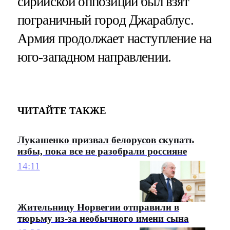
сирийской оппозиции был взят
пограничный город Джараблус.
Армия продолжает наступление на
юго-западном направлении.
ЧИТАЙТЕ ТАКЖЕ
Лукашенко призвал белорусов скупать
избы, пока все не разобрали россияне
14:11
Жительницу Норвегии отправили в
тюрьму из-за необычного имени сына