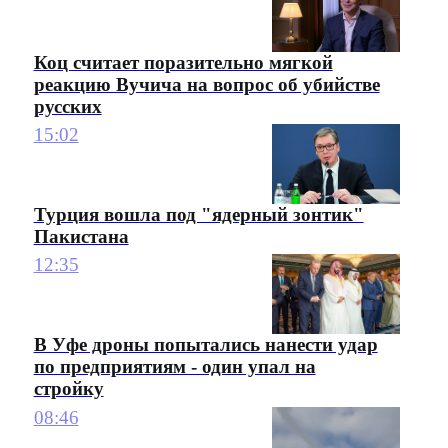
Коц считает поразительно мягкой
реакцию Вучича на вопрос об убийстве
русских
15:02
Турция вошла под "ядерный зонтик"
Пакистана
12:35
В Уфе дроны попытались нанести удар
по предприятиям - один упал на
стройку
08:46