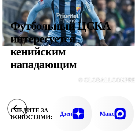
Футбольный ЦСКА
интересуется
кенийским
нападающим
© GLOBALLOOKPRE
СЛЕДИТЕ ЗА
Дзен
Макс
НОВОСТЯМИ: