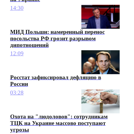
14:30
МИД Польши: намеренный перенос
посольства РФ грозит разрывом
дипотношений
12:09
Росстат зафиксировал дефляцию в
России
03:28
Охота на "людоловов": сотрудникам
ТЦК на Украине массово поступают
угрозы