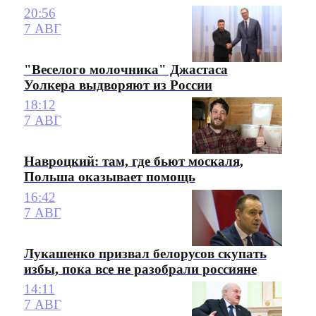
20:56
7 АВГ
"Веселого молочника" Джастаса
Уолкера выдворяют из России
18:12
7 АВГ
Навроцкий: там, где бьют москаля,
Польша оказывает помощь
16:42
7 АВГ
Лукашенко призвал белорусов скупать
избы, пока все не разобрали россияне
14:11
7 АВГ