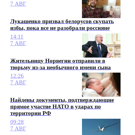
7 АВГ
Лукашенко призвал белорусов скупать
избы, пока все не разобрали россияне
14:11
7 АВГ
Жительницу Норвегии отправили в
тюрьму из-за необычного имени сына
12:26
7 АВГ
Найдены документы, подтверждающие
прямое участие НАТО в ударах по
территории РФ
09:28
7 АВГ