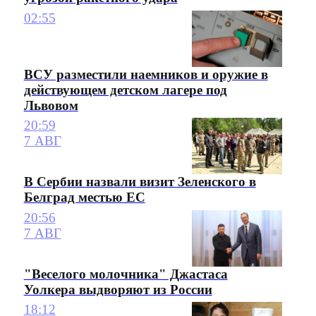
02:55
ВСУ разместили наемников и оружие в
действующем детском лагере под
Львовом
20:59
7 АВГ
В Сербии назвали визит Зеленского в
Белград местью ЕС
20:56
7 АВГ
"Веселого молочника" Джастаса
Уолкера выдворяют из России
18:12