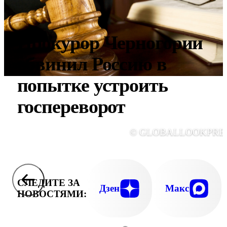
Прокурор Черногории
обвинил Россию в
попытке устроить
госпереворот
© GLOBALLOOKPRE
СЛЕДИТЕ ЗА
Дзен
Макс
НОВОСТЯМИ: