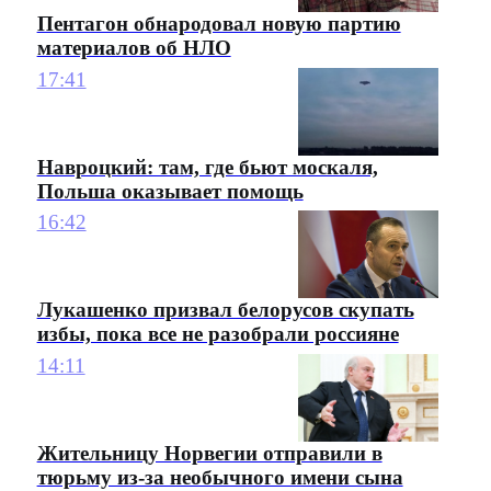
Пентагон обнародовал новую партию
материалов об НЛО
17:41
Навроцкий: там, где бьют москаля,
Польша оказывает помощь
16:42
Лукашенко призвал белорусов скупать
избы, пока все не разобрали россияне
14:11
Жительницу Норвегии отправили в
тюрьму из-за необычного имени сына