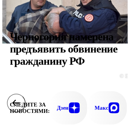
Черногория намерена
предъявить обвинение
гражданину РФ
© E
СЛЕДИТЕ ЗА
Дзен
Макс
НОВОСТЯМИ: