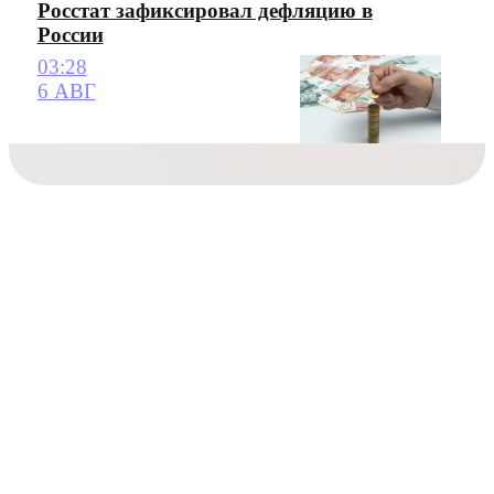
Росстат зафиксировал дефляцию в
России
03:28
6 АВГ