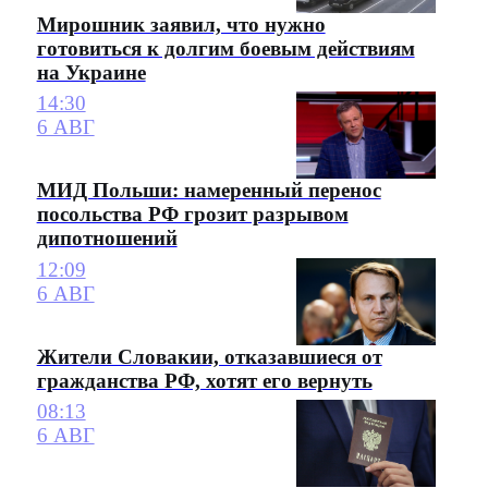
Мирошник заявил, что нужно
готовиться к долгим боевым действиям
на Украине
14:30
6 АВГ
МИД Польши: намеренный перенос
посольства РФ грозит разрывом
дипотношений
12:09
6 АВГ
Жители Словакии, отказавшиеся от
гражданства РФ, хотят его вернуть
08:13
6 АВГ