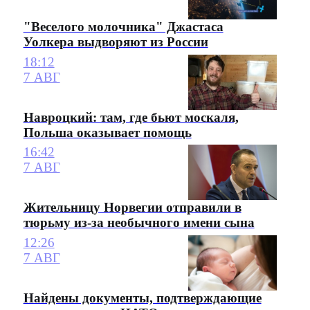
"Веселого молочника" Джастаса
Уолкера выдворяют из России
18:12
7 АВГ
Навроцкий: там, где бьют москаля,
Польша оказывает помощь
16:42
7 АВГ
Жительницу Норвегии отправили в
тюрьму из-за необычного имени сына
12:26
7 АВГ
Найдены документы, подтверждающие