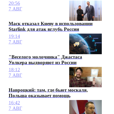
20:56
7 АВГ
Маск отказал Киеву в использовании
Starlink для атак вглубь России
19:14
7 АВГ
"Веселого молочника" Джастаса
Уолкера выдворяют из России
18:12
7 АВГ
Навроцкий: там, где бьют москаля,
Польша оказывает помощь
16:42
7 АВГ