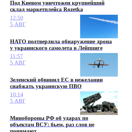
Под Киевом уничтожен крупнейший
склад маркетплейса Rozetka
12:50
5 АВГ
НАТО подтвердила обнаружение дрона
у украинского самолета в Лейпциге
11:57
5 АВГ
Зеленский обвинил ЕС в нежелании
снабжать украинскую ПВО
10:14
5 АВГ
Минобороны РФ об ударах по
объектам ВСУ: бьем, раз слов не
понимают