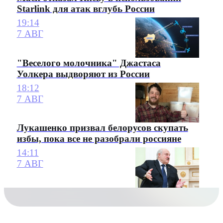
Starlink для атак вглубь России
19:14
7 АВГ
"Веселого молочника" Джастаса
Уолкера выдворяют из России
18:12
7 АВГ
Лукашенко призвал белорусов скупать
избы, пока все не разобрали россияне
14:11
7 АВГ