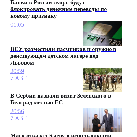
Банки в России скоро будут
блокировать денежные переводы по
новому признаку
01:05
ВСУ разместили наемников и оружие в
действующем детском лагере под
Львовом
20:59
7 АВГ
В Сербии назвали визит Зеленского в
Белград местью ЕС
20:56
7 АВГ
Маск отказал Киеву в использовании