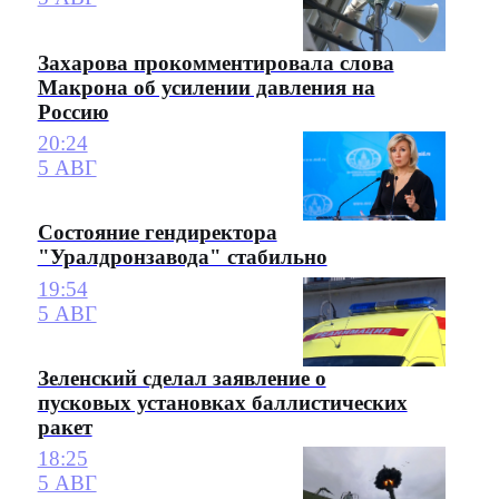
Захарова прокомментировала слова
Макрона об усилении давления на
Россию
20:24
5 АВГ
Состояние гендиректора
"Уралдронзавода" стабильно
19:54
5 АВГ
Зеленский сделал заявление о
пусковых установках баллистических
ракет
18:25
5 АВГ