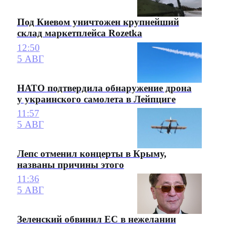
Под Киевом уничтожен крупнейший
склад маркетплейса Rozetka
12:50
5 АВГ
НАТО подтвердила обнаружение дрона
у украинского самолета в Лейпциге
11:57
5 АВГ
Лепс отменил концерты в Крыму,
названы причины этого
11:36
5 АВГ
Зеленский обвинил ЕС в нежелании