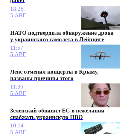
ракет
18:25
5 АВГ
НАТО подтвердила обнаружение дрона
у украинского самолета в Лейпциге
11:57
5 АВГ
Лепс отменил концерты в Крыму,
названы причины этого
11:36
5 АВГ
Зеленский обвинил ЕС в нежелании
снабжать украинскую ПВО
10:14
5 АВГ