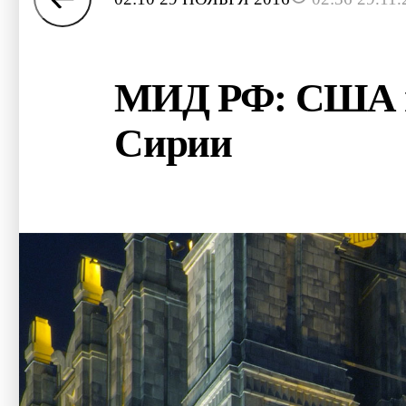
МИД РФ: США и 
Сирии