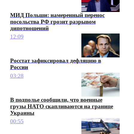
МИД Польши: намеренный перенос
посольства РФ грозит разрывом
дипотношений
12:09
Росстат зафиксировал дефляцию в
России
03:28
В подполье сообщили, что военные
грузы НАТО скапливаются на границе
Украины
00:55