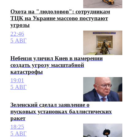
Охота на "людоловов": сотрудникам
ТЦК на Украине массово поступают
угрозы
22:46
5 АВГ
Небензя уличил Киев в намерении
создать угрозу масштабной
катастрофы
19:01
5 АВГ
Зеленский сделал заявление о
пусковых установках баллистических
ракет
18:25
5 АВГ