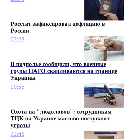
Росстат зафиксировал дефляцию в
России
03:28
В подполье сообщили, что военные
грузы НАТО скапливаются на границе
Украины
00:55
Охота на "людоловов": сотрудникам
ТЦК на Украине массово поступают
угрозы
22:46