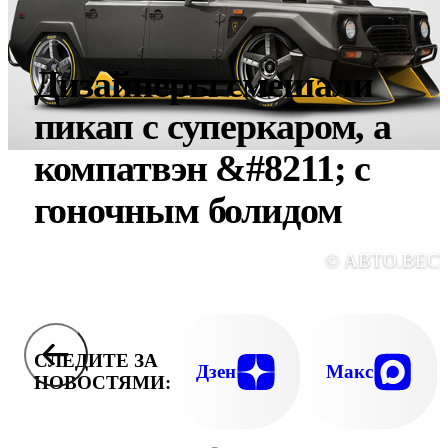
Дизайнеры смешали
пикап с суперкаром, а
компатвэн &#8211; с
гоночным болидом
© АВТО.ВЕС
СЛЕДИТЕ ЗА
Дзен
Макс
НОВОСТЯМИ: