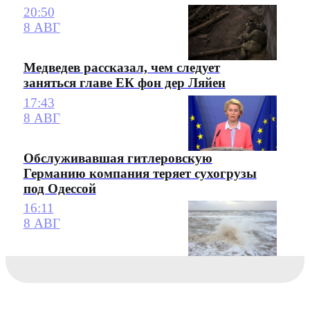
20:50
8 АВГ
Медведев рассказал, чем следует
заняться главе ЕК фон дер Ляйен
17:43
8 АВГ
Обслуживавшая гитлеровскую
Германию компания теряет сухогрузы
под Одессой
16:11
8 АВГ