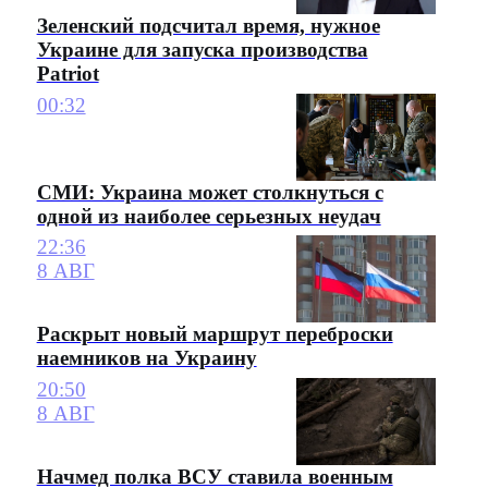
Зеленский подсчитал время, нужное
Украине для запуска производства
Patriot
00:32
СМИ: Украина может столкнуться с
одной из наиболее серьезных неудач
22:36
8 АВГ
Раскрыт новый маршрут переброски
наемников на Украину
20:50
8 АВГ
Начмед полка ВСУ ставила военным