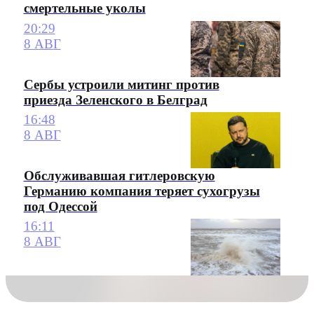
смертельные уколы
20:29
8 АВГ
Сербы устроили митинг против
приезда Зеленского в Белград
16:48
8 АВГ
Обслуживавшая гитлеровскую
Германию компания теряет сухогрузы
под Одессой
16:11
8 АВГ