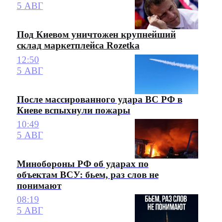
5 АВГ
Под Киевом уничтожен крупнейший
склад маркетплейса Rozetka
12:50
5 АВГ
После массированного удара ВС РФ в
Киеве вспыхнули пожары
10:49
5 АВГ
Минобороны РФ об ударах по
объектам ВСУ: бьем, раз слов не
понимают
08:19
5 АВГ