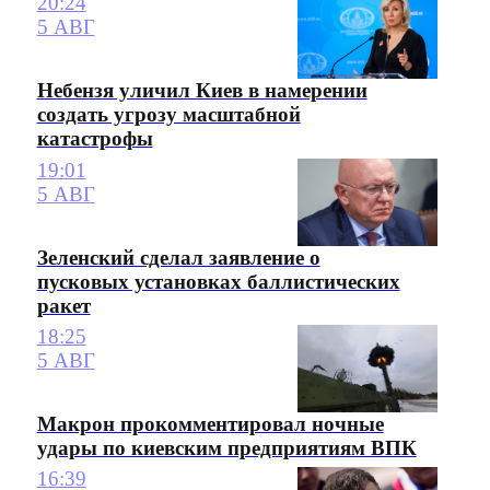
20:24
5 АВГ
Небензя уличил Киев в намерении
создать угрозу масштабной
катастрофы
19:01
5 АВГ
Зеленский сделал заявление о
пусковых установках баллистических
ракет
18:25
5 АВГ
Макрон прокомментировал ночные
удары по киевским предприятиям ВПК
16:39