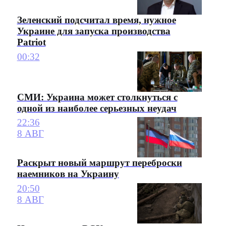
Зеленский подсчитал время, нужное
Украине для запуска производства
Patriot
00:32
СМИ: Украина может столкнуться с
одной из наиболее серьезных неудач
22:36
8 АВГ
Раскрыт новый маршрут переброски
наемников на Украину
20:50
8 АВГ