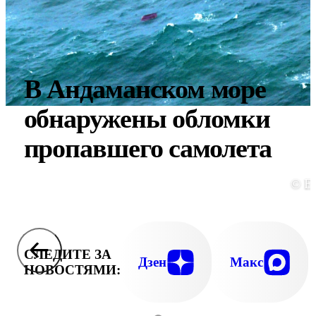
В Андаманском море
обнаружены обломки
пропавшего самолета
© E
СЛЕДИТЕ ЗА
Дзен
Макс
НОВОСТЯМИ: