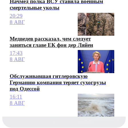
Начмед полка ВСУ ставила военным
смертельные уколы
20:29
8 АВГ
Медведев рассказал, чем следует
заняться главе ЕК фон дер Ляйен
17:43
8 АВГ
Обслуживавшая гитлеровскую
Германию компания теряет сухогрузы
под Одессой
16:11
8 АВГ