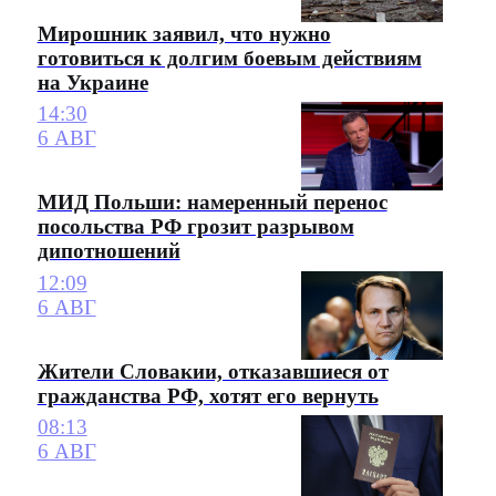
Мирошник заявил, что нужно
готовиться к долгим боевым действиям
на Украине
14:30
6 АВГ
МИД Польши: намеренный перенос
посольства РФ грозит разрывом
дипотношений
12:09
6 АВГ
Жители Словакии, отказавшиеся от
гражданства РФ, хотят его вернуть
08:13
6 АВГ