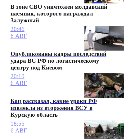
В зоне СВО уничтожен молдавский
наемник, которого награждал
Залужный
20:46
6 АВГ
Опубликованы кадры последствий
удара ВС РФ по логистическому
центру под Киевом
20:10
6 АВГ
Коц рассказал, какие уроки РФ
извлекла из вторжения ВСУ в
Курскую область
18:56
6 АВГ