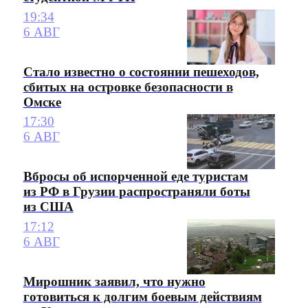
19:34
6 АВГ
Стало известно о состоянии пешеходов,
сбитых на островке безопасности в
Омске
17:30
6 АВГ
Вбросы об испорченной еде туристам
из РФ в Грузии распространяли боты
из США
17:12
6 АВГ
Мирошник заявил, что нужно
готовиться к долгим боевым действиям