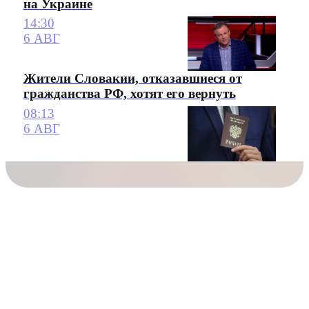
на Украине
14:30
6 АВГ
Жители Словакии, отказавшиеся от
гражданства РФ, хотят его вернуть
08:13
6 АВГ