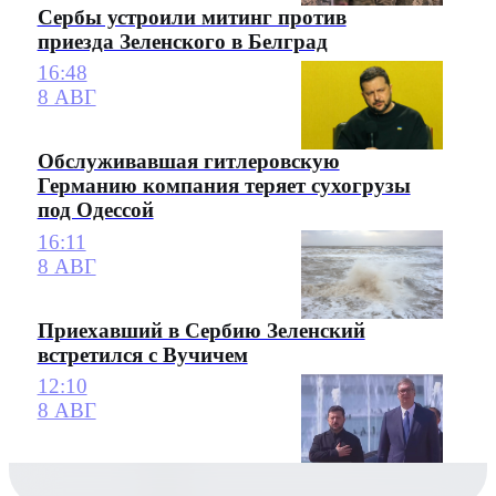
Сербы устроили митинг против
приезда Зеленского в Белград
16:48
8 АВГ
Обслуживавшая гитлеровскую
Германию компания теряет сухогрузы
под Одессой
16:11
8 АВГ
Приехавший в Сербию Зеленский
встретился с Вучичем
12:10
8 АВГ