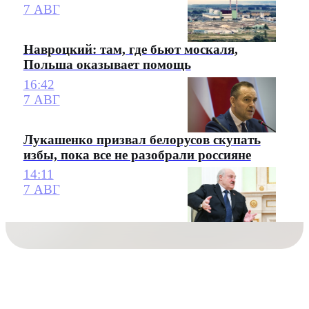
7 АВГ
Навроцкий: там, где бьют москаля,
Польша оказывает помощь
16:42
7 АВГ
Лукашенко призвал белорусов скупать
избы, пока все не разобрали россияне
14:11
7 АВГ