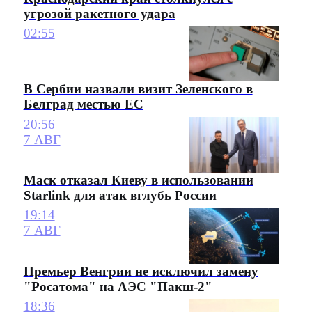
угрозой ракетного удара
02:55
В Сербии назвали визит Зеленского в
Белград местью ЕС
20:56
7 АВГ
Маск отказал Киеву в использовании
Starlink для атак вглубь России
19:14
7 АВГ
Премьер Венгрии не исключил замену
"Росатома" на АЭС "Пакш-2"
18:36