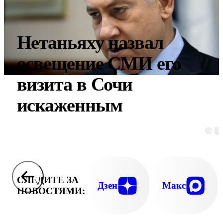
Нетаньяху назвал
освещение СМИ его
визита в Сочи
искаженным
© E
СЛЕДИТЕ ЗА
Дзен
Макс
НОВОСТЯМИ: