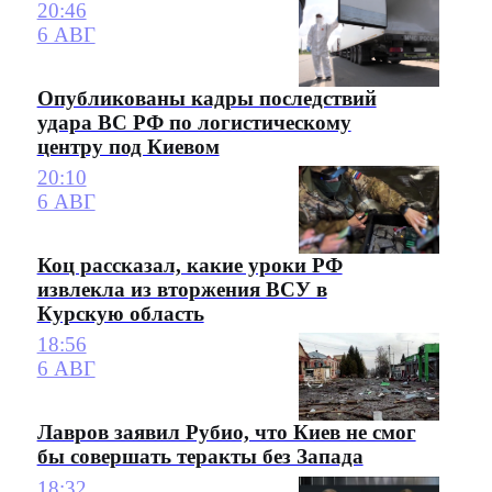
20:46
6 АВГ
Опубликованы кадры последствий
удара ВС РФ по логистическому
центру под Киевом
20:10
6 АВГ
Коц рассказал, какие уроки РФ
извлекла из вторжения ВСУ в
Курскую область
18:56
6 АВГ
Лавров заявил Рубио, что Киев не смог
бы совершать теракты без Запада
18:32