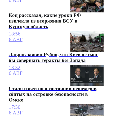
6 АВГ
Коц рассказал, какие уроки РФ
извлекла из вторжения ВСУ в
Курскую область
18:56
6 АВГ
Лавров заявил Рубио, что Киев не смог
бы совершать теракты без Запада
18:32
6 АВГ
Стало известно о состоянии пешеходов,
сбитых на островке безопасности в
Омске
17:30
6 АВГ