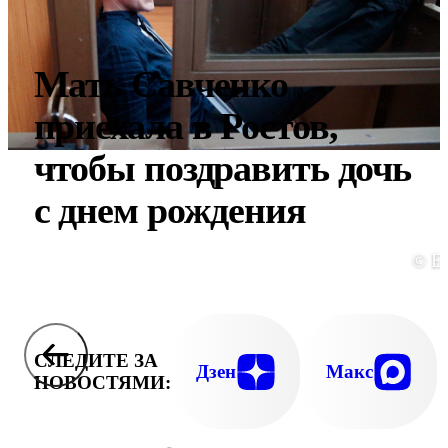
Мать Савченко
приехала в Ростов,
чтобы поздравить дочь
с днем рождения
© E
СЛЕДИТЕ ЗА
Дзен
Макс
НОВОСТЯМИ: